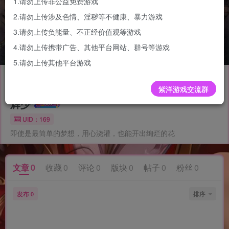
1.请勿上传非公益免费游戏
2.请勿上传涉及色情、淫秽等不健康、暴力游戏
3.请勿上传负能量、不正经价值观等游戏
4.请勿上传携带广告、其他平台网站、群号等游戏
5.请勿上传其他平台游戏
关注
私信
紫洋游戏交流群
辉少
UID：169
即使是最简单的梦想，用心浇灌，也能开出绚烂的花
文章
0
收藏
0
评论
0
版块
0
帖子
0
粉丝
0
发布
排序
0