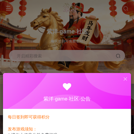
紫洋·game·社区
每天签到可免费全站
开启精彩搜索
开通会员
发布游戏
现在开通立享优惠
发布游戏可得积分
紫洋·game·社区·公告
手游专区
端游专区
NEW
GO
最新手游，免费下载
最新端游，免费下载
每日签到即可获得积分
发布游戏须知：